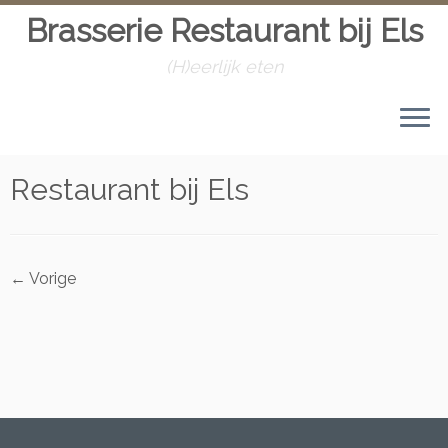
Brasserie Restaurant bij Els
(H)eerlijk eten
Skip
to
Home
»
Welkom bij Els
»
Restaurant bij Els
content
Restaurant bij Els
← Vorige