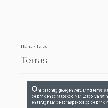
Home
»
Terras
Terras
O
ns prachtig gelegen verwarmd terras aan 
de brink en schaapskooi van Exloo. Vanaf h
en terug naar de schaapskooi op de brink in