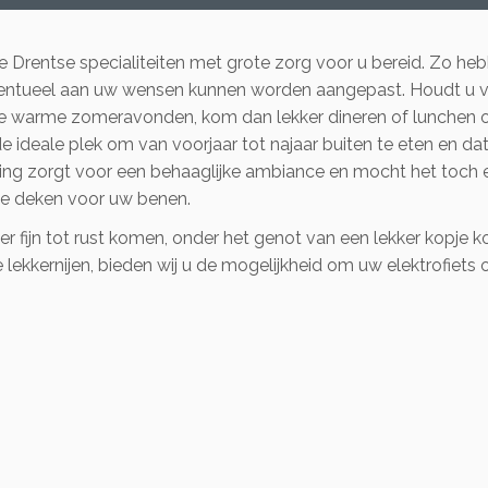
 Drentse specialiteiten met grote zorg voor u bereid. Zo heb
 eventueel aan uw wensen kunnen worden aangepast. Houdt u 
arse warme zomeravonden, kom dan lekker dineren of lunchen 
s de ideale plek om van voorjaar tot najaar buiten te eten en da
ng zorgt voor een behaaglijke ambiance en mocht het toch 
me deken voor uw benen.
r fijn tot rust komen, onder het genot van een lekker kopje k
lekkernijen, bieden wij u de mogelijkheid om uw elektrofiets 