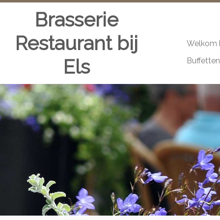
Brasserie
Restaurant bij
Welkom b
Skip
Els
Buffetten
to
content