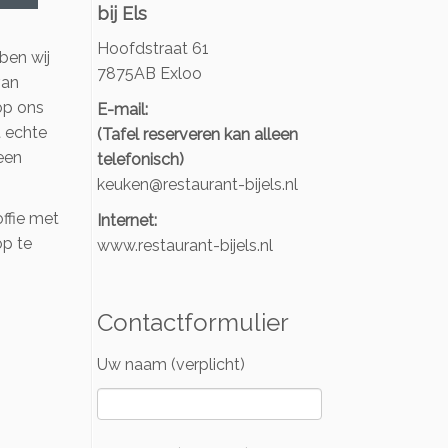
bij Els
Hoofdstraat 61
ben wij
7875AB Exloo
van
op ons
E-mail:
t echte
(Tafel reserveren kan alleen
een
telefonisch)
keuken@restaurant-bijels.nl
offie met
Internet:
op te
www.restaurant-bijels.nl
Contactformulier
Uw naam (verplicht)