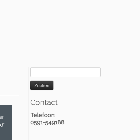
Zoeken
naar:
Contact
Telefoon:
er
0591-549188
d”