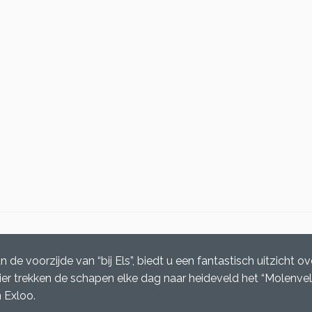
de voorzijde van “bij Els”, biedt u een fantastisch uitzicht ov
ier trekken de schapen elke dag naar heideveld het “Molenvel
 Exloo.