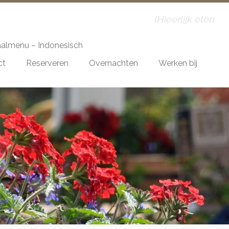
(H)eerlijk eten
almenu – Indonesisch
ct
Reserveren
Overnachten
Werken bij