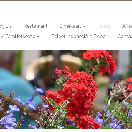
ij Els
Restaurant
Dinerkaart
Terras
Afha
 / Familiefeestje
Beleef Indonesië in Exloo
Conta