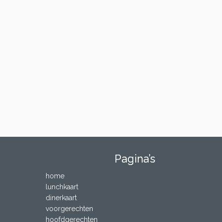
Pagina’s
home
lunchkaart
dinerkaart
voorgerechten
hoofdgerechten