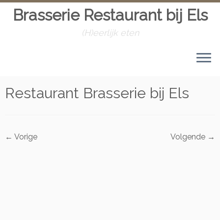
Brasserie Restaurant bij Els
(H)eerlijk eten
Skip
to
Home
»
Dinerkaart
»
Restaurant Brasserie bij Els
content
Restaurant Brasserie bij Els
← Vorige
Volgende →