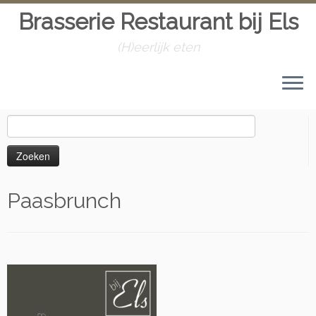
Brasserie Restaurant bij Els
(H)eerlijk eten
Skip
to
Home
»
Paasbrunch
content
Zoeken
naar:
Paasbrunch