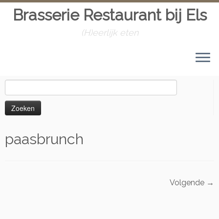
Brasserie Restaurant bij Els
(H)eerlijk eten
Skip
to
Home
»
Paasbrunch
»
paasbrunch
content
Zoeken
naar:
paasbrunch
Volgende →