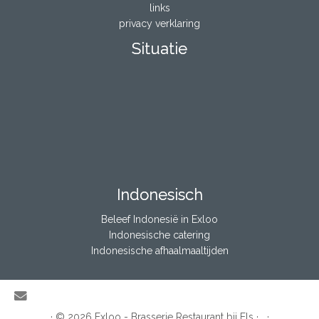
links
privacy verklaring
Situatie
Indonesisch
Beleef Indonesië in Exloo
Indonesische catering
Indonesische afhaalmaaltijden
·
© 2026
Exloo - Brasserie Restaurant bij Els
·
·